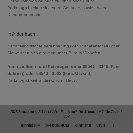
Gerne kommen wir auch zu Ihnen nach Hause.
Parkmöglichkeiten sind vorm Gebäude, sowie an der
Donaupromenade.
In Aidenbach
Nach telefonischer Vereinbarung (24h Rufbereitschaft) oder
Sie wenden sich direkt an unser Büro in Vilshofen
Auch an Sonn- und Feiertagen unter 08541 - 8346 (Fam.
Söldner) oder 08543 - 3502 (Fam. Oswald)
Parkmöglichkeit ist direkt vorm Haus.
2023 Bestattungen Söldner GbR || Erstellung & Realisierung by
Göde Grafik &
EDV
IMPRESSUM
DATENSCHUTZ
KARRIERE
NEWS