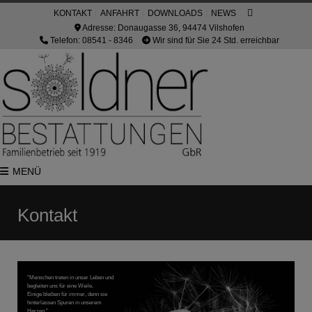
KONTAKT
ANFAHRT
DOWNLOADS
NEWS
Adresse: Donaugasse 36, 94474 Vilshofen
Telefon: 08541 - 8346
Wir sind für Sie 24 Std. erreichbar
MENÜ
Kontakt
"Menschen treten in unser Leben und
begleiten uns für eine Weile.
Einige bleiben für immer, denn sie
hinterlassen Spuren in unserem
Herzen."