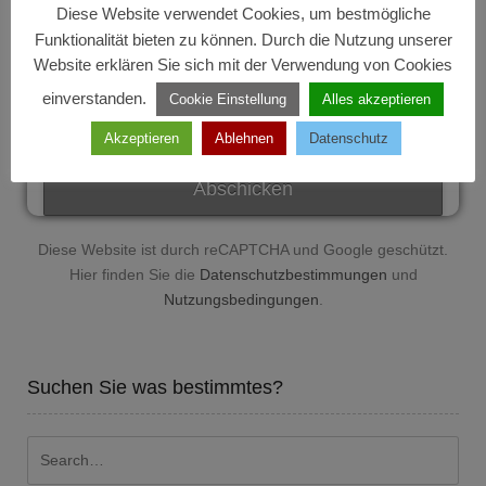
Bitte beweise, dass du kein Spambot bist und wähle
Diese Website verwendet Cookies, um bestmögliche
das Symbol
Flugzeug
.
Funktionalität bieten zu können. Durch die Nutzung unserer
Website erklären Sie sich mit der Verwendung von Cookies
einverstanden.
Cookie Einstellung
Alles akzeptieren
Akzeptieren
Ablehnen
Datenschutz
Diese Website ist durch reCAPTCHA und Google geschützt.
Hier finden Sie die
Datenschutzbestimmungen
und
Nutzungsbedingungen
.
Suchen Sie was bestimmtes?